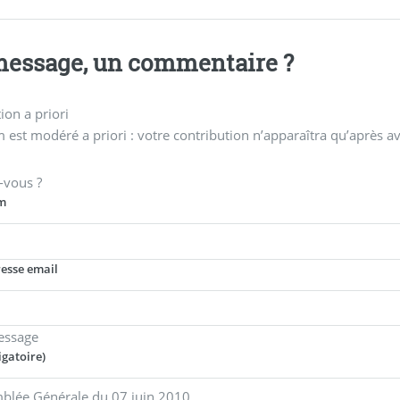
essage, un commentaire ?
on a priori
 est modéré a priori : votre contribution n’apparaîtra qu’après av
-vous ?
m
resse email
essage
igatoire)