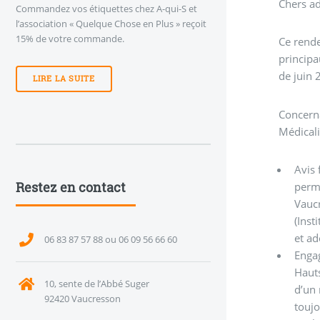
Chers a
Commandez vos étiquettes chez A-qui-S et
l’association « Quelque Chose en Plus » reçoit
15% de votre commande.
Ce rende
princip
de juin 
LIRE LA SUITE
Concerna
Médicalis
Avis
Restez en contact
perme
Vaucr
(Inst
et ad
06 83 87 57 88 ou 06 09 56 66 60
Enga
Hauts
10, sente de l’Abbé Suger
d’un 
92420 Vaucresson
toujo