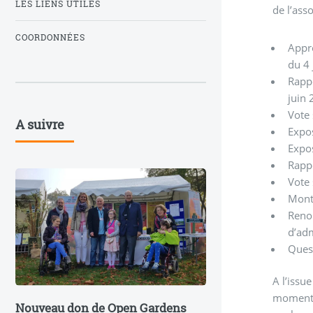
LES LIENS UTILES
de l’ass
COORDONNÉES
Appro
du 4
Rappo
juin
Vote 
A suivre
Expo
Expos
Rapp
Vote 
Monta
Reno
d’adm
Ques
A l’issu
moment 
Nouveau don de Open Gardens