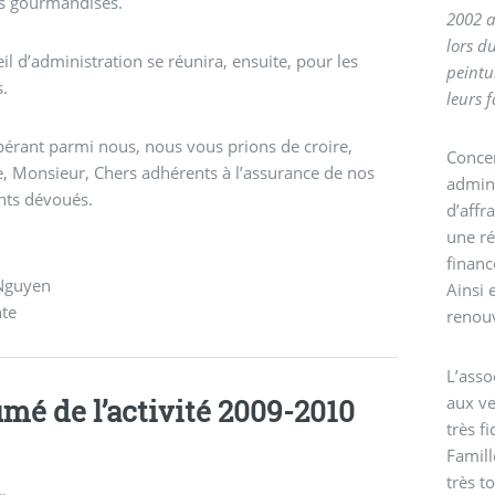
s gourmandises.
2002 a
lors d
il d’administration se réunira, ensuite, pour les
peintu
s.
leurs f
érant parmi nous, nous vous prions de croire,
Concer
 Monsieur, Chers adhérents à l’assurance de nos
admini
nts dévoués.
d’affr
une ré
financ
Nguyen
Ainsi 
nte
renouv
L’asso
aux ve
mé de l’activité 2009-2010
très f
Famil
très t