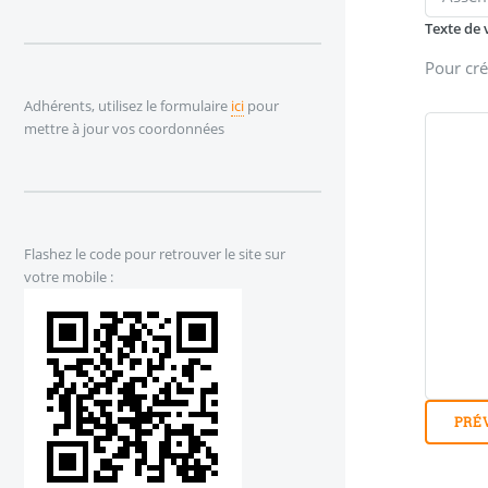
Texte de 
Pour cré
Adhérents, utilisez le formulaire
ici
pour
mettre à jour vos coordonnées
Flashez le code pour retrouver le site sur
votre mobile :