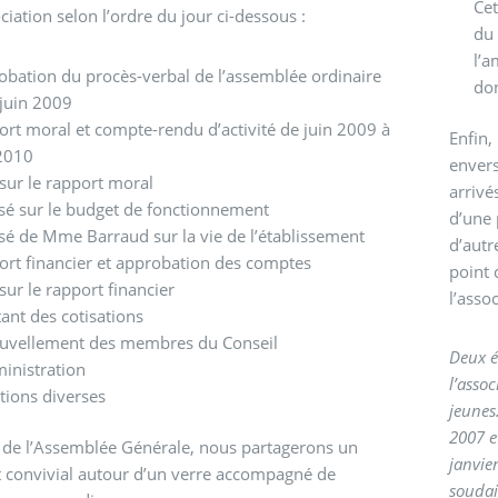
Cet
ociation selon l’ordre du jour ci-dessous :
du 
l’a
bation du procès-verbal de l’assemblée ordinaire
don
 juin 2009
rt moral et compte-rendu d’activité de juin 2009 à
Enfin,
 2010
envers
sur le rapport moral
arrivé
sé sur le budget de fonctionnement
d’une 
é de Mme Barraud sur la vie de l’établissement
d’autr
ort financier et approbation des comptes
point 
sur le rapport financier
l’asso
nt des cotisations
uvellement des membres du Conseil
Deux é
inistration
l’asso
tions diverses
jeunes
2007 e
e de l’Assemblée Générale, nous partagerons un
janvie
convivial autour d’un verre accompagné de
soudai