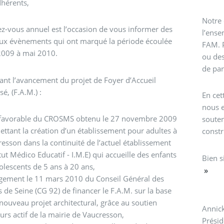
dhérents,
Notre 
z-vous annuel est l’occasion de vous informer des
l’ense
aux évènements qui ont marqué la période écoulée
FAM. P
2009 à mai 2010.
ou des
de par
nt l’avancement du projet de Foyer d’Accueil
é, (F.A.M.) :
En cet
nous e
 favorable du CROSMS obtenu le 27 novembre 2009
souten
ttant la création d’un établissement pour adultes à
constr
esson dans la continuité de l’actuel établissement
itut Médico Educatif - I.M.E) qui accueille des enfants
Bien 
olescents de 5 ans à 20 ans,
»
gement le 11 mars 2010 du Conseil Général des
 de Seine (CG 92) de financer le F.A.M. sur la base
nouveau projet architectural, grâce au soutien
Annick
urs actif de la mairie de Vaucresson,
Présid