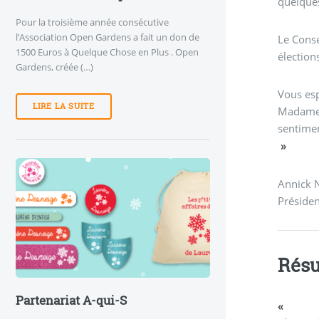
quelque
Pour la troisième année consécutive
l’Association Open Gardens a fait un don de
Le Conse
1500 Euros à Quelque Chose en Plus . Open
élection
Gardens, créée (…)
Vous esp
LIRE LA SUITE
Madame,
sentime
»
Annick 
Préside
Résu
Partenariat A-qui-S
«