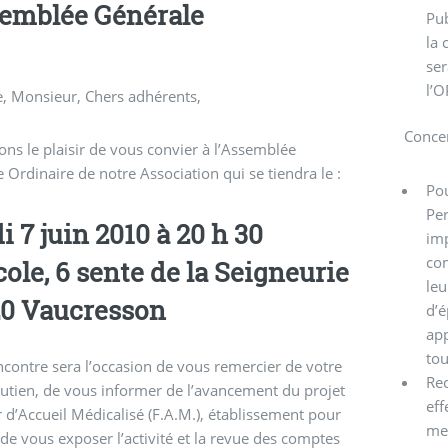
semblée Générale
Pub
la 
ser
l’O
 Monsieur, Chers adhérents,
Concer
ns le plaisir de vous convier à l’Assemblée
 Ordinaire de notre Association qui se tiendra le :
Pou
Per
i 7 juin 2010 à 20 h 30
imp
com
école, 6 sente de la Seigneurie
leu
0 Vaucresson
d’é
app
tou
ncontre sera l’occasion de vous remercier de votre
Rec
outien, de vous informer de l’avancement du projet
eff
 d’Accueil Médicalisé (F.A.M.), établissement pour
met
 de vous exposer l’activité et la revue des comptes