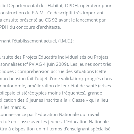
lic Départemental de l’Habitat, OPDH, opérateur pour
construction du F.A.M.. Ce descriptif très important
a ensuite présenté au CG 92 avant le lancement par
PDH du concours d’architecte.
nant l’établissement actuel, (I.M.E.) :
rsuite des Projets Educatifs Individualisés ou Projets
sonnalisés (cf PV AG 4 juin 2009). Les jeunes sont très
liqués : compréhension accrue des situations (cette
préhension fait l’objet d’une validation), progrès dans
r autonomie, amélioration de leur état de santé (crises
pilepsie et stéréotypies moins fréquentes), grande
lication des 6 jeunes inscrits à la « Classe » qui a lieu
s les mardis.
onnaissance par l’Education Nationale du travail
ectué en classe avec les jeunes. L’Education Nationale
tra à disposition un mi-temps d’enseignant spécialisé.