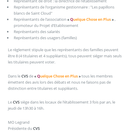
Représentant de droit : la directrice de l’établissement
Représentants de l’organisme gestionnaire : "Les papillons
blancs de Saint Cloud"
Représentants de l’association
«
Q
uelque Chose en Plus
»
,
promoteur du Projet d’Etablissement
Représentants des salariés
Représentants des usagers (familles)
Le règlement stipule que les représentants des familles peuvent
être 8 (4 titulaires et 4 suppléants), tous peuvent siéger mais seuls
les titulaires peuvent voter.
Dans le
CVS
de
«
Q
uelque Chose en Plus
»
tous les membres
émettent des avis lors des débats et nous ne faisons pas de
distinction entre titulaires et suppléants.
Le
CVS
siège dans les locaux de l’établissement 3 fois par an, le
jeudi de 13h30 à 16h.
MO Legrand
Présidente du
CVS