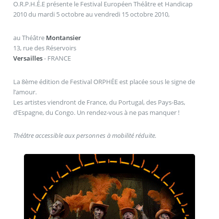
O.R.P.H.É.E présente le Festival Européen Théâtre et Handicap
2010 du mardi 5 octobre au vendredi 15 octobre 2010,
au Théâtre
Montansier
13, rue des Réservoirs
Versailles
- FRANCE
La 8ème édition de Festival ORPHÉE est placée sous le signe de
l’amour.
Les artistes viendront de France, du Portugal, des Pays-Bas,
d’Espagne, du Congo. Un rendez-vous à ne pas manquer !
Théâtre accessible aux personnes à mobilité réduite.