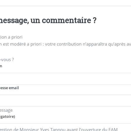
essage, un commentaire ?
on a priori
 est modéré a priori : votre contribution n’apparaîtra qu’après av
-vous ?
m
resse email
essage
igatoire)