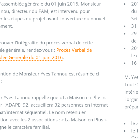
l’assemblée générale du 01 juin 2016, Monsieur
201
nou, directeur du FAM, est intervenu pour
du 
r les étapes du projet avant l’ouverture du nouvel
Sei
ement.
31
29 
de 
rouver l’intégralité du procès verbal de cette
201
ée générale, rendez-vous :
Procès Verbal de
le 
blée Générale du 01 juin 2016
.
16 
ention de Monsieur Yves Tannou est résumée ci-
M. Yve
:
Tout s
intéri
 Yves Tannou rappelle que « La Maison en Plus »,
l’orga
r l’ADAPEI 92, accueillera 32 personnes en internat
prépar
nternat séquentiel. Le nom retenu en
tion avec les 2 associations : « La Maison en Plus »
le 
en souligne le caractère familial.
le 
Con