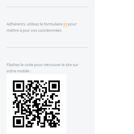
Adhérents, utilisez le formulaire
ici
pour
mettre à jour vos coordonnées
Flashez le code pour retrouver le site sur
votre mobile :