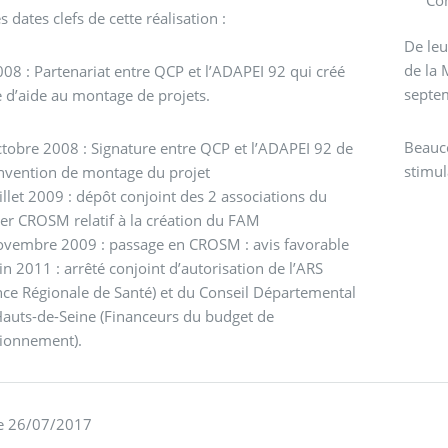
 dates clefs de cette réalisation :
De leu
de la 
08 : Partenariat entre QCP et l’ADAPEI 92 qui créé
septem
le d’aide au montage de projets.
Beauco
tobre 2008 : Signature entre QCP et l’ADAPEI 92 de
stimul
onvention de montage du projet
illet 2009 : dépôt conjoint des 2 associations du
er CROSM relatif à la création du FAM
ovembre 2009 : passage en CROSM : avis favorable
in 2011 : arrêté conjoint d’autorisation de l’ARS
ce Régionale de Santé) et du Conseil Départemental
Hauts-de-Seine (Financeurs du budget de
tionnement).
le 26/07/2017