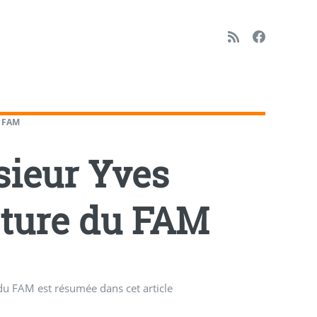
u FAM
sieur Yves
rture du FAM
 du FAM est résumée dans cet article