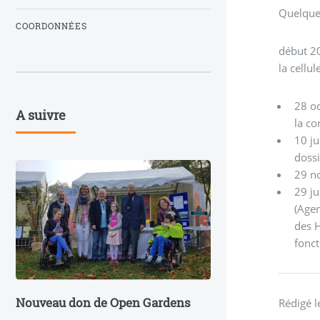
Quelques
COORDONNÉES
début 20
la cellu
28 oc
A suivre
la c
10 ju
dossi
29 n
29 ju
(Agen
des 
fonc
Nouveau don de Open Gardens
Rédigé 