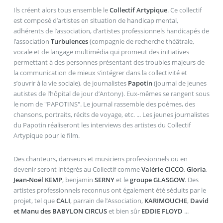
Ils créent alors tous ensemble le
Collectif Artypique
. Ce collectif
est composé d’artistes en situation de handicap mental,
adhérents de l’association, d’artistes professionnels handicapés de
l’association
Turbulences
(compagnie de recherche théâtrale,
vocale et de langage multimédia qui promeut des initiatives
permettant à des personnes présentant des troubles majeurs de
la communication de mieux s’intégrer dans la collectivité et
s’ouvrir à la vie sociale), de journalistes
Papotin
(journal de jeunes
autistes de l’hôpital de jour d’Antony). Eux-mêmes se rangent sous
le nom de "PAPOTINS". Le journal rassemble des poèmes, des
chansons, portraits, récits de voyage, etc. ... Les jeunes journalistes
du Papotin réaliseront les interviews des artistes du Collectif
Artypique pour le film.
Des chanteurs, danseurs et musiciens professionnels ou en
devenir seront intégrés au Collectif comme
Valérie CICCO
,
Gloria
,
Jean‐Noël KEMP
, benjamin
SERNY
et le
groupe GLASGOW
. Des
artistes professionnels reconnus ont également été séduits par le
projet, tel que
CALI
, parrain de l’Association,
KARIMOUCHE
,
David
et Manu des BABYLON CIRCUS
et bien sûr
EDDIE FLOYD
...